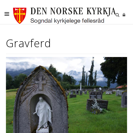
DITT SOKN
Gravferd
KYRKJELEGE HANDLINGAR
BORN OG UNGE
VAKSNE, DIAKONI OG FRIVILLIGE
KULTUR
GRAVPLASS