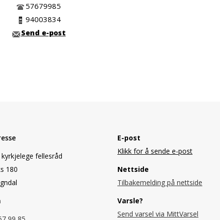
57679985
94003834
Send e-post
resse
E-post
Klikk for å sende e-post
kyrkjelege fellesråd
s 180
Nettside
gndal
Tilbakemelding på nettside
n
Varsle?
Send varsel via MittVarsel
67 99 85