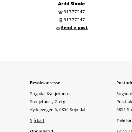
Arild Slinde
91777247
91777247
Send e-post
Besøksadresse
Postad
Sogndal Kyrkjekontor
Sogndal 
Stedjetunet, 2. etg
Postbok
Kyrkjevegen 6, 6856 Sogndal
6851 So
Sjå kart
Telefo
Opningstid
+47 57 