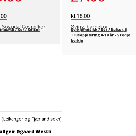
.00
kl.18.00
g Sogndal Gospelkor
Øving, barnekor
musikk / Kor / Kultur
Kyrkjemusikk / Kor / Kultur,6
Trusopplæring 0-18 år
-
Stedje
kyrkje
 (Leikanger og Fjærland sokn)
allgeir Øgaard Westli