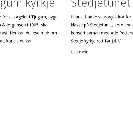
ugum kyrkje
Stedjetunet
r for at orgelet i Tjugum, bygd
I haust hadde vi prosjektkor for 4
 & Jørgensen i 1905, skal
klasse på Stedjetunet, som enda
rast. Her kan du lese meir om
konsert saman med Atle Petters
t, korleis du kan ...
Stedje kyrkje rett før jul. V...
r
Les meir