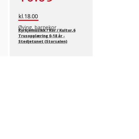
kl.18.00
Øving, barnekor
Kyrkjemusikk / Kor / Kultur,6
Trusopplæring 0-18 år
-
Stedjetunet (Storsalen)