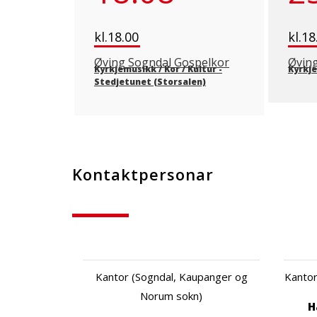
kl.18.00
kl.18
Øving Sogndal Gospelkor
Øvin
Kyrkjemusikk / Kor / Kultur
-
Kyrkje
Stedjetunet (Storsalen)
Kontaktpersonar
Kantor (Sogndal, Kaupanger og
Kantor
Norum sokn)
H