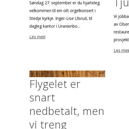
Tj
Søndag 27. september er du hjarteleg
velkommen til ein flott orgelkonsert i
Vi jobba
Stedje kyrkje. Inger-Lise Ulsrud, til
av Olsen
dagleg kantor i Uranienbo...
restaure
Les meir
prosjekte
Les mei
Flygelet er
snart
nedbetalt, men
vi treng