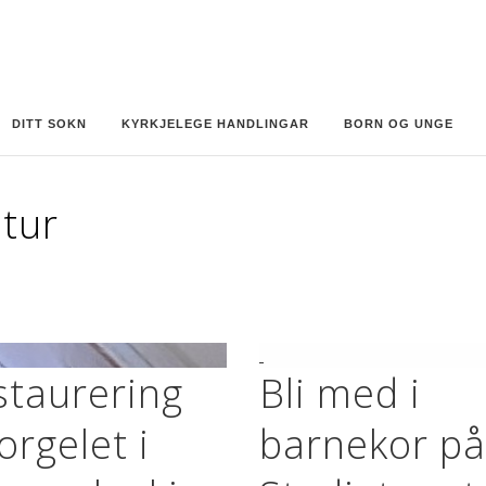
DITT SOKN
KYRKJELEGE HANDLINGAR
BORN OG UNGE
ltur
staurering
Bli med i
orgelet i
barnekor på