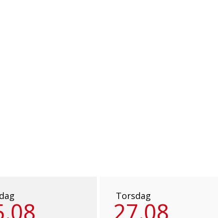
sdag
Torsdag
5.08
27.08