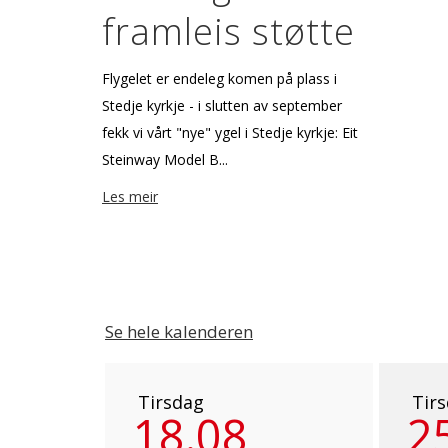
framleis støtte
Flygelet er endeleg komen på plass i
Stedje kyrkje - i slutten av september
fekk vi vårt "nye" flygel i Stedje kyrkje: Eit
Steinway Model B...
Les meir
Se hele kalenderen
Tirsdag
Tir
18.08
2