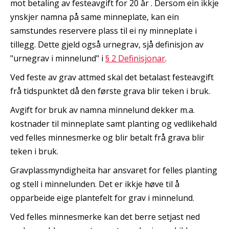
mot betaling av festeavgift for 20 år . Dersom ein ikkje
ynskjer namna på same minneplate, kan ein
samstundes reservere plass til ei ny minneplate i
tillegg. Dette gjeld også urnegrav, sjå definisjon av
"urnegrav i minnelund" i
§ 2 Definisjonar
.
Ved feste av grav attmed skal det betalast festeavgift
frå tidspunktet då den første grava blir teken i bruk.
Avgift for bruk av namna minnelund dekker m.a.
kostnader til minneplate samt planting og vedlikehald
ved felles minnesmerke og blir betalt frå grava blir
teken i bruk.
Gravplassmyndigheita har ansvaret for felles planting
og stell i minnelunden. Det er ikkje høve til å
opparbeide eige plantefelt for grav i minnelund.
Ved felles minnesmerke kan det berre setjast ned