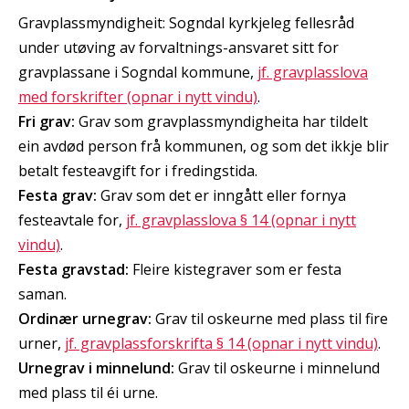
Gravplassmyndigheit: Sogndal kyrkjeleg fellesråd
under utøving av forvaltnings-ansvaret sitt for
gravplassane i Sogndal kommune,
jf. gravplasslova
med forskrifter (opnar i nytt vindu)
.
Fri grav:
Grav som gravplassmyndigheita har tildelt
ein avdød person frå kommunen, og som det ikkje blir
betalt festeavgift for i fredingstida.
Festa grav:
Grav som det er inngått eller fornya
festeavtale for,
jf. gravplasslova § 14 (opnar i nytt
vindu)
.
Festa gravstad:
Fleire kistegraver som er festa
saman.
Ordinær urnegrav:
Grav til oskeurne med plass til fire
urner,
jf. gravplassforskrifta § 14 (opnar i nytt vindu)
.
Urnegrav i minnelund:
Grav til oskeurne i minnelund
med plass til éi urne.