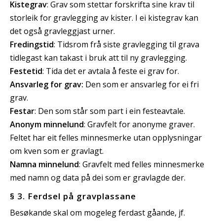
Kistegrav
: Grav som stettar forskrifta sine krav til
storleik for gravlegging av kister. I ei kistegrav kan
det også gravleggjast urner.
Fredingstid
: Tidsrom frå siste gravlegging til grava
tidlegast kan takast i bruk att til ny gravlegging.
Festetid
: Tida det er avtala å feste ei grav for.
Ansvarleg for grav:
Den som er ansvarleg for ei fri
grav.
Festar
: Den som står som part i ein festeavtale.
Anonym minnelund
: Gravfelt for anonyme graver.
Feltet har eit felles minnesmerke utan opplysningar
om kven som er gravlagt.
Namna minnelund
: Gravfelt med felles minnesmerke
med namn og data på dei som er gravlagde der.
§ 3. Ferdsel på gravplassane
Besøkande skal om mogeleg ferdast gåande, jf.