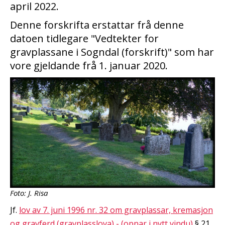
april 2022.
Denne forskrifta erstattar frå denne
datoen tidlegare "Vedtekter for
gravplassane i Sogndal (forskrift)" som har
vore gjeldande frå 1. januar 2020.
Foto: J. Risa
Jf.
lov av 7. juni 1996 nr. 32 om gravplassar, kremasjon
og gravferd (gravplasslova) - (opnar i nytt vindu)
§ 21