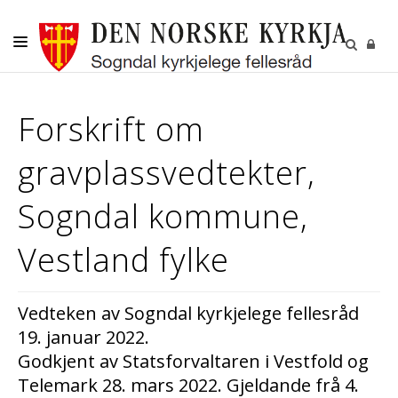
DITT SOKN
Forskrift om
KYRKJELEGE HANDLINGAR
gravplassvedtekter,
BORN OG UNGE
VAKSNE, DIAKONI OG FRIVILLIGE
Sogndal kommune,
KULTUR
Vestland fylke
GRAVPLASS
Vedteken av Sogndal kyrkjelege fellesråd
19. januar 2022.
Godkjent av Statsforvaltaren i Vestfold og
Telemark 28. mars 2022. Gjeldande frå 4.