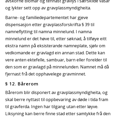
avskorne blomar og tennast gravlys i særskilde vasar
og lykter sett opp av gravplassmyndigheita.
Barne- og familiedepartementet har gjeve
dispensasjon etter gravplassforskrifta § 39 til
namneflytting til namna minnelund. I namna
minnelund er det høve til, etter søknad, å tilføye eitt
ekstra namn på eksisterande namneplate, sjølv om
vedkomande er gravlagd ein annan stad. Dette kan
vere anten ektefelle, sambuar, barn eller forelder til
den som er gravlagd på minnelunden. Namnet må då
fjernast frå det opphavelege gravminnet.
§ 12. Bårerom
Bårerom blir disponert av gravplassmyndigheita, og
skal berre nyttast til oppbevaring av døde i tida fram
til gravferda. Ingen har tilgang utan etter løyve.
Liksyning kan berre finne stad etter samtykke frå den