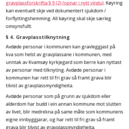
gravplassforskrifta § 9 (2) (opnar i nytt vindu)
. Køyring
kan eventuelt skje ved dokumentert sjukdom /
forflyttingshemming. All køyring skal skje særleg
omsynsfullt.
§ 4. Gravplasstilknytning
Avdøde personar i kommunen kan gravleggjast på
kva som helst av gravplassane i kommunen, med
unntak av Kvamsøy kyrkjegard som berre kan nyttast
av personar med tilknyting. Avdøde personar i
kommunen har rett til fri grav så framt grava blir
tilvist av gravplassmyndigheita.
Avdøde personar som på grunn av sjukdom eller
alderdom har budd i ein annan kommune mot slutten
av livet, blir medrekna på same måte som kommunens
eigne innbyggjarar, og har rett til fri grav så framt
grava blir tilvist av gravplassmyndigheita.