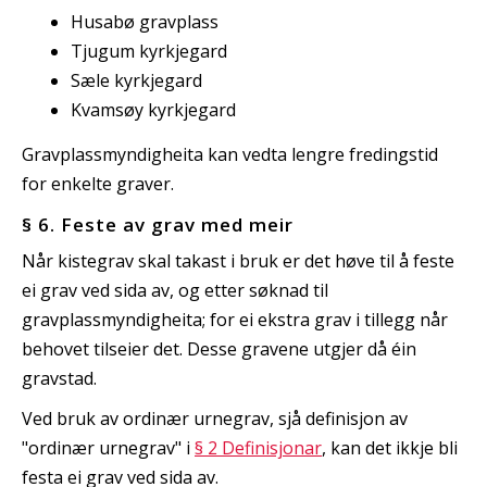
Husabø gravplass
Tjugum kyrkjegard
Sæle kyrkjegard
Kvamsøy kyrkjegard
Gravplassmyndigheita kan vedta lengre fredingstid
for enkelte graver.
§ 6. Feste av grav med meir
Når kistegrav skal takast i bruk er det høve til å feste
ei grav ved sida av, og etter søknad til
gravplassmyndigheita; for ei ekstra grav i tillegg når
behovet tilseier det. Desse gravene utgjer då éin
gravstad.
Ved bruk av ordinær urnegrav, sjå definisjon av
"ordinær urnegrav" i
§ 2 Definisjonar
, kan det ikkje bli
festa ei grav ved sida av.