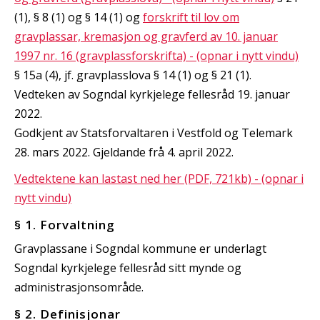
(1), § 8 (1) og § 14 (1) og
forskrift til lov om
gravplassar, kremasjon og gravferd av 10. januar
1997 nr. 16 (gravplassforskrifta) - (opnar i nytt vindu)
§ 15a (4), jf. gravplasslova § 14 (1) og § 21 (1).
Vedteken av Sogndal kyrkjelege fellesråd 19. januar
2022.
Godkjent av Statsforvaltaren i Vestfold og Telemark
28. mars 2022. Gjeldande frå 4. april 2022.
Vedtektene kan lastast ned her (PDF, 721kb) - (opnar i
nytt vindu)
§ 1. Forvaltning
Gravplassane i Sogndal kommune er underlagt
Sogndal kyrkjelege fellesråd sitt mynde og
administrasjonsområde.
§ 2. Definisjonar