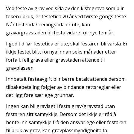
Ved feste av grav ved sida av den kistegrava som blir
teken i bruk, er festetida 20 år ved første gongs feste.
Når festetida/fredingstida er ute, kan
grava/gravstaden bli festa vidare for nye fem år.
I god tid før festetida er ute, skal festaren bli varsla. Er
ikkje festet blitt fornya innan seks månader etter
forfall, fell grava eller gravstaden attende til
gravplassen.
Innbetalt festeavgift blir berre betalt attende dersom
tilbakebetaling følgjer av bindande rettsreglar eller
det ligg føre særlege grunnar.
Ingen kan bli gravlagt i festa grav/gravstad utan
festaren sitt samtykkje. Dersom det ikkje er råd å
hente inn samtykkje frå den ansvarlege eller festaren
til bruk av grav, kan gravplassmyndigheita ta