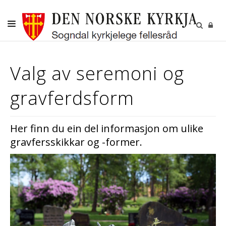
DITT SOKN
Valg av seremoni og
KYRKJELEGE HANDLINGAR
gravferdsform
BORN OG UNGE
VAKSNE, DIAKONI OG FRIVILLIGE
Her finn du ein del informasjon om ulike
KULTUR
gravfersskikkar og -former.
GRAVPLASS