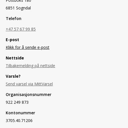
Postboks 180
6851 Sogndal
Telefon
+47 57 67 99 85
E-post
Klikk for å sende e-post
Nettside
Tilbakemelding på nettside
Varsle?
Send varsel via MittVarsel
Organisasjonsnummer
922 249 873
Kontonummer
3705.40.71206