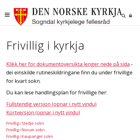
DITT SOKN
Frivillig i kyrkja
KYRKJELEGE HANDLINGAR
BORN OG UNGE
Klikk her for dokumentoversikta lenger nede på sida
-
VAKSNE, DIAKONI OG FRIVILLIGE
dei einskilde rutineskildringane finn du under frivillige
for kvart sokn.
KULTUR
Du kan lese handlingsplan for frivillige her:
GRAVPLASS
Fullstendig versjon (opnar i nytt vindu)
Kortversjon (opnar i nytt vindu)
Frivillig i Stedje sokn
Frivillig i Norum sokn
Frivillig i Kaupanger sokn