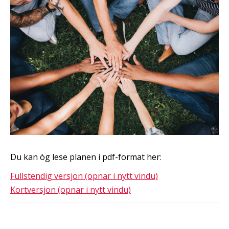
Du kan òg lese planen i pdf-format her:
Fullstendig versjon (opnar i nytt vindu)
Kortversjon (opnar i nytt vindu)