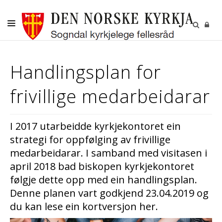
DITT SOKN
Handlingsplan for
KYRKJELEGE HANDLINGAR
frivillige medarbeidarar
BORN OG UNGE
VAKSNE, DIAKONI OG FRIVILLIGE
I 2017 utarbeidde kyrkjekontoret ein
KULTUR
strategi for oppfølging av frivillige
GRAVPLASS
medarbeidarar. I samband med visitasen i
april 2018 bad biskopen kyrkjekontoret
følgje dette opp med ein handlingsplan.
Denne planen vart godkjend 23.04.2019 og
du kan lese ein kortversjon her.