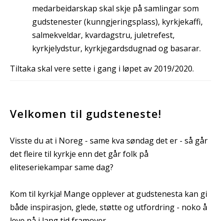
medarbeidarskap skal skje på samlingar som
gudstenester (kunngjeringsplass), kyrkjekaffi,
salmekveldar, kvardagstru, juletrefest,
kyrkjelydstur, kyrkjegardsdugnad og basarar.
Tiltaka skal vere sette i gang i løpet av 2019/2020.
Velkomen til gudsteneste!
Visste du at i Noreg - same kva søndag det er - så går
det fleire til kyrkje enn det går folk på
eliteseriekampar same dag?
Kom til kyrkja! Mange opplever at gudstenesta kan gi
både inspirasjon, glede, støtte og utfordring - noko å
leve på i lang tid framover.