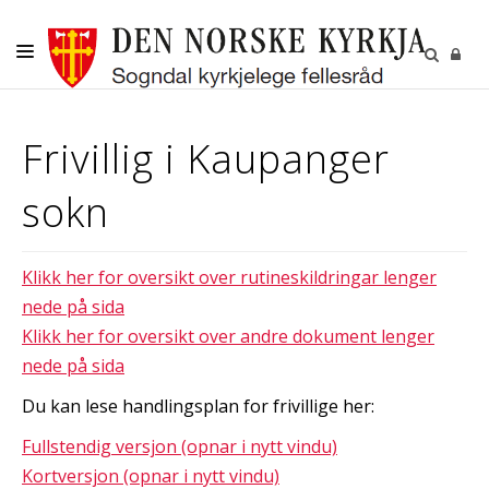
DITT SOKN
Frivillig i Kaupanger
KYRKJELEGE HANDLINGAR
sokn
BORN OG UNGE
VAKSNE, DIAKONI OG FRIVILLIGE
Klikk her for oversikt over rutineskildringar lenger
KULTUR
nede på sida
GRAVPLASS
Klikk her for oversikt over andre dokument lenger
nede på sida
Du kan lese handlingsplan for frivillige her:
Fullstendig versjon (opnar i nytt vindu)
Kortversjon (opnar i nytt vindu)