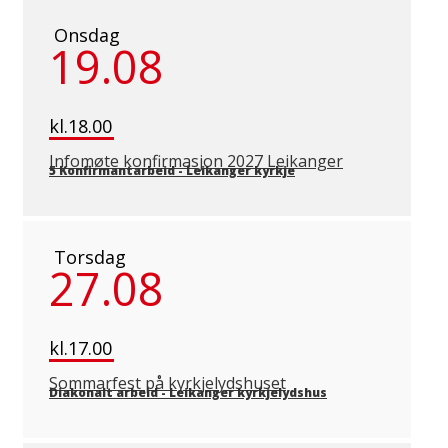
Onsdag
19.08
kl.18.00
Infomøte konfirmasjon 2027 Leikanger
5 Konfirmantarbeid
-
Leikanger kyrkje
Torsdag
27.08
kl.17.00
Sommarfest på kyrkjelydshuset
Diakonalt arbeid
-
Leikanger kyrkjelydshus