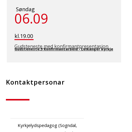
Søndag
06.09
kl.19.00
Gudsteneste med konfirmantpresentasjon
Gudsteneste,5 Konfirmantarbeid
-
Leikanger kyrkje
Kontaktpersonar
Kyrkjelydspedagog (Sogndal,