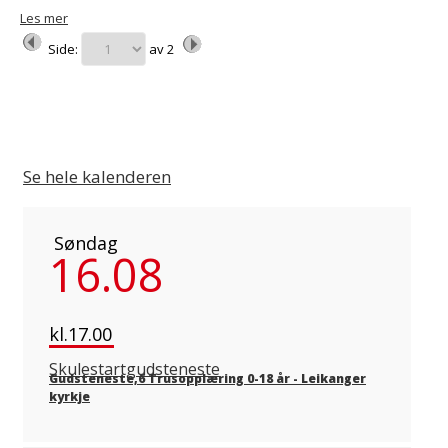
Les mer
Side:
av
2
Se hele kalenderen
Søndag
16.08
kl.17.00
Skulestartgudsteneste
Gudsteneste,6 Trusopplæring 0-18 år
-
Leikanger
kyrkje