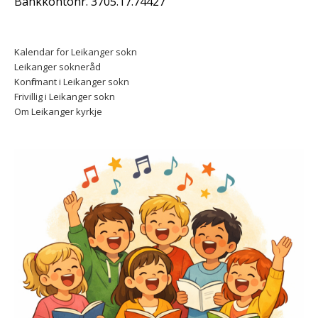
Bankkontonr. 3705.17.74427
Kalendar for Leikanger sokn
Leikanger sokneråd
Konfirmant i Leikanger sokn
Frivillig i Leikanger sokn
Om Leikanger kyrkje