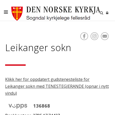
DITT SOKN
KYRKJELEGE HANDLINGAR
Leikanger sokn
BORN OG UNGE
VAKSNE, DIAKONI OG FRIVILLIGE
KULTUR
GRAVPLASS
Klikk her for oppdatert gudstenesteliste for
Leikanger sokn med TENESTEGJERANDE (opnar i nytt
vindu)
136868