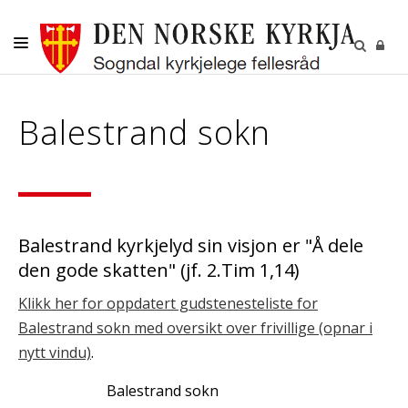
DITT SOKN
Balestrand sokn
KYRKJELEGE HANDLINGAR
BORN OG UNGE
VAKSNE, DIAKONI OG FRIVILLIGE
KULTUR
Balestrand kyrkjelyd sin visjon er "Å dele
den gode skatten" (jf. 2.Tim 1,14)
GRAVPLASS
Klikk her for oppdatert gudstenesteliste for
Balestrand sokn med oversikt over frivillige (opnar i
nytt vindu)
.
Balestrand sokn