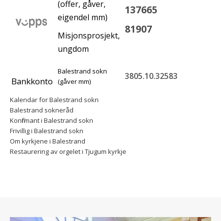
(offer, gåver,
137665
eigendel mm)
81907
Misjonsprosjekt,
ungdom
Balestrand sokn
3805.10.32583
Bankkonto
(gåver mm)
Kalendar for Balestrand sokn
Balestrand sokneråd
Konfirmant i Balestrand sokn
Frivillig i Balestrand sokn
Om kyrkjene i Balestrand
Restaurering av orgelet i Tjugum kyrkje