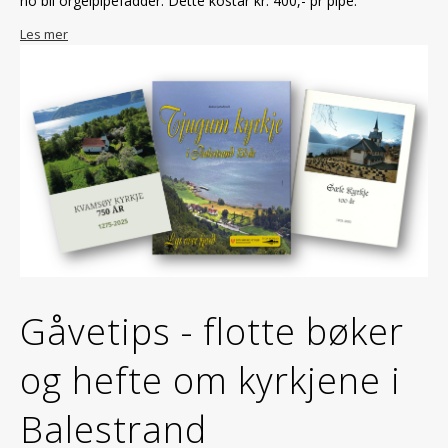
no bli orgelpipefadder. Dette kostar kr. 400,- pr pipe.
Les mer
Gåvetips - flotte bøker
og hefte om kyrkjene i
Balestrand