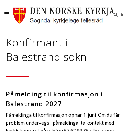
DITT SOKN
Konfirmant i
KYRKJELEGE HANDLINGAR
Balestrand sokn
BORN OG UNGE
VAKSNE, DIAKONI OG FRIVILLIGE
KULTUR
GRAVPLASS
Påmelding til konfirmasjon i
Balestrand 2027
Påmeldinga til konfirmasjon opnar 1. juni. Om du får
problem undervegs i påmeldinga, ta kontakt med
Kyrkjekontoret på telefon
57 67 99 85
eller e-post