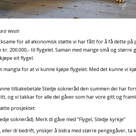
aard Westli
akksame for all økonomisk støtte vi har fått for å få dette på
kr. 200.000,- til flygelet. Saman med mange små og større 
jøpe eit flygel.
angla for at vi kunne kjøpe flygelet. Med det kunne vi kjøp
 kunne tilbakebetale Stedje sokneråd den summen dei har forsk
tt, og vi takkar for alle dei gåver som har vore gitt og framlei
tøtte prosjektet:
edje sokneråd). Merk di gåve med "Flygel, Stedje kyrkje"
ller di bedrift, ynskjer å bidra med større pengegåver, ta 