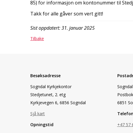
85) for informasjon om kontonummer til Sted
Takk for alle gåver som vert gitt!
Sist oppdatert: 31. januar 2025
Tilbake
Besøksadresse
Postad
Sogndal Kyrkjekontor
Sogndal 
Stedjetunet, 2. etg
Postbok
Kyrkjevegen 6, 6856 Sogndal
6851 So
Sjå kart
Telefo
Opningstid
+47 57 