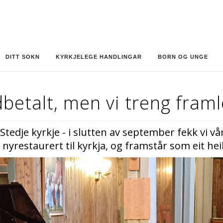
DITT SOKN
KYRKJELEGE HANDLINGAR
BORN OG UNGE
dbetalt, men vi treng framl
tedje kyrkje - i slutten av september fekk vi vårt 
restaurert til kyrkja, og framstår som eit heilt