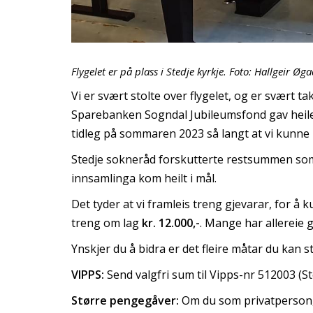
Flygelet er på plass i Stedje kyrkje. Foto: Hallgeir Øg
Vi er svært stolte over flygelet, og er svært t
Sparebanken Sogndal Jubileumsfond gav heile 
tidleg på sommaren 2023 så langt at vi kunne k
Stedje sokneråd forskutterte restsummen som m
innsamlinga kom heilt i mål.
Det tyder at vi framleis treng gjevarar, for å
treng om lag
kr. 12.000,-
. Mange har allereie gi
Ynskjer du å bidra er det fleire måtar du kan s
VIPPS:
Send valgfri sum til Vipps-nr 512003 (St
Større pengegåver:
Om du som privatperson, e