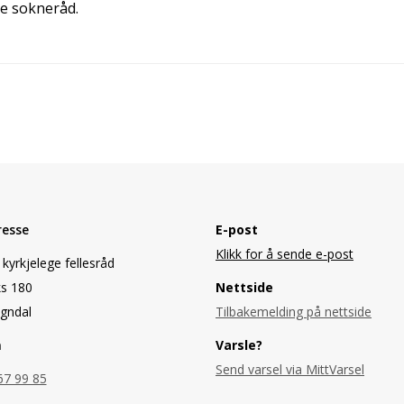
je sokneråd.
resse
E-post
Klikk for å sende e-post
kyrkjelege fellesråd
s 180
Nettside
gndal
Tilbakemelding på nettside
n
Varsle?
Send varsel via MittVarsel
67 99 85