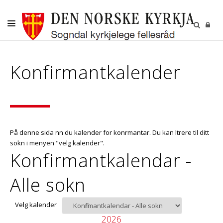
DITT SOKN
Konfirmantkalender
KYRKJELEGE HANDLINGAR
BORN OG UNGE
VAKSNE, DIAKONI OG FRIVILLIGE
KULTUR
På denne sida finn du kalender for konfirmantar. Du kan filtrere til ditt
sokn i menyen "velg kalender".
GRAVPLASS
Konfirmantkalendar -
Alle sokn
Velg kalender
2026