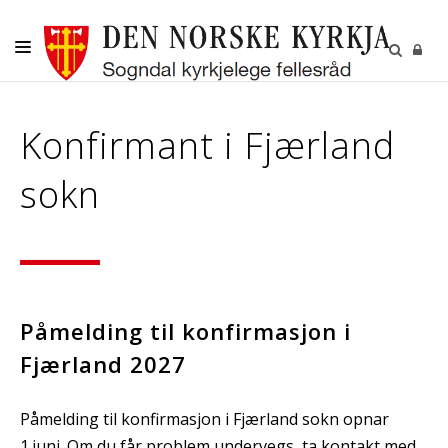
DITT SOKN
Konfirmant i Fjærland
KYRKJELEGE HANDLINGAR
sokn
BORN OG UNGE
VAKSNE, DIAKONI OG FRIVILLIGE
KULTUR
GRAVPLASS
Påmelding til konfirmasjon i
Fjærland 2027
Påmelding til konfirmasjon i Fjærland sokn opnar
1.juni. Om du får problem undervegs, ta kontakt med