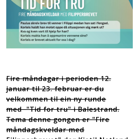
Fire måndagar i perioden 12.
januar til 23. februar er du
velkommen til ein ny runde
med "Tid for tru" i Balestrand.
Tema denne gongen er "Fire
måndagskveldar med