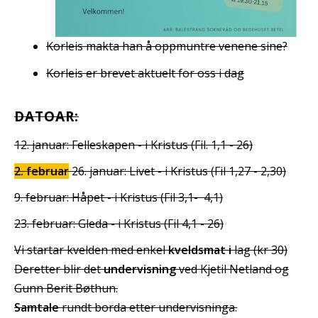
Korleis makta han å oppmuntre venene sine?
Korleis er brevet aktuelt for oss i dag
DATOAR:
12. januar: Felleskapen - i Kristus (Fil. 1,1 - 26)
2. februar
26. januar: Livet - i Kristus (Fil 1,27 - 2,30)
9. februar: Håpet - i Kristus (Fil 3,1- 4,1)
23. februar: Gleda - i Kristus (Fil 4,1 - 26)
Vi startar kvelden med enkel
kveldsmat i
lag (kr 30)
Deretter blir det
undervisning
ved Kjetil Netland og
Gunn Berit Bøthun.
S
amtale
rundt borda etter undervisninga.