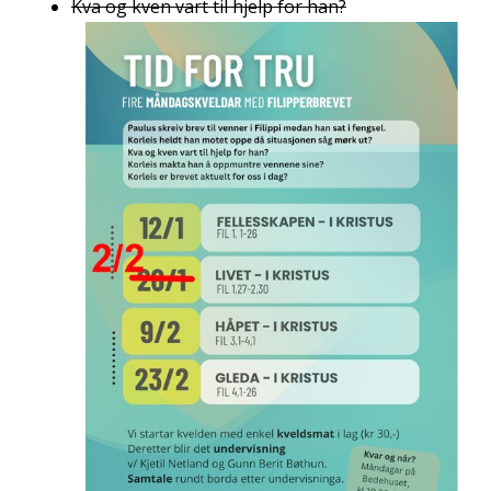
Kva og kven vart til hjelp for han?