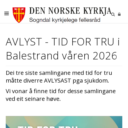
DITT SOKN
AVLYST - TID FOR TRU i
KYRKJELEGE HANDLINGAR
Balestrand våren 2026
BORN OG UNGE
VAKSNE, DIAKONI OG FRIVILLIGE
Dei tre siste samlingane med tid for tru
KULTUR
måtte diverre AVLYSAST pga sjukdom.
GRAVPLASS
Vi vonar å finne tid for desse samlingane
ved eit seinare høve.