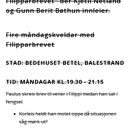
Filipparbrevet" der Kjetil Netland
og Gunn Berit Bøthun innleier.
Fire måndagskveldar med
Filipparbrevet
STAD: BEDEHUSET BETEL, BALESTRAND
TID: MÅNDAGAR KL.19.30 - 21.15
Paulus skreiv brev til vener i Filippi medan han sat i
fengsel.
Korleis heldt han motet oppe då situasjonen
såg mørk ut?