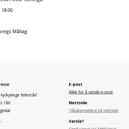
 18.00.
oregs Mållag
resse
E-post
Klikk for å sende e-post
kyrkjelege fellesråd
s 180
Nettside
gndal
Tilbakemelding på nettside
n
Varsle?
Send varsel via MittVarsel