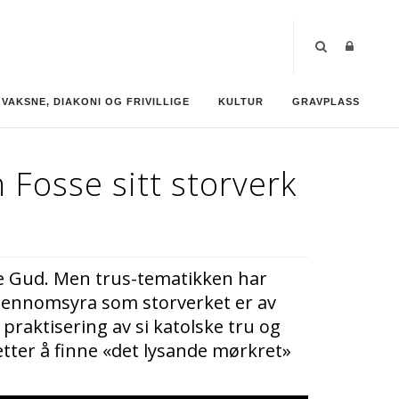
VAKSNE, DIAKONI OG FRIVILLIGE
KULTUR
GRAVPLASS
n Fosse sitt storverk
ke Gud. Men trus-tematikken har
, gjennomsyra som storverket er av
 praktisering av si katolske tru og
etter å finne «det lysande mørkret»