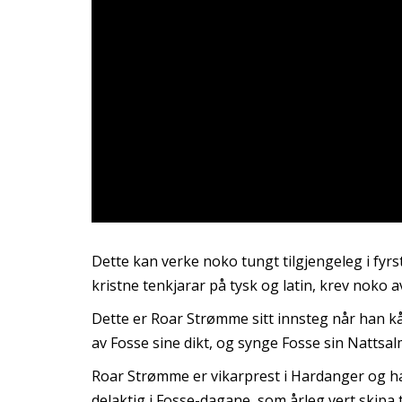
Dette kan verke noko tungt tilgjengeleg i fy
kristne tenkjarar på tysk og latin, krev noko a
Dette er Roar Strømme sitt innsteg når han kå
av Fosse sine dikt, og synge Fosse sin Nattsalm
Roar Strømme er vikarprest i Hardanger og ha
delaktig i Fosse-dagane, som årleg vert skipa ti