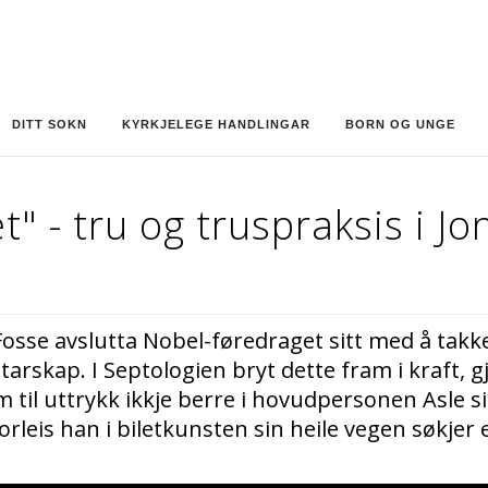
DITT SOKN
KYRKJELEGE HANDLINGAR
BORN OG UNGE
" - tru og truspraksis i Jo
 Fosse avslutta Nobel-føredraget sitt med å tak
rfattarskap. I Septologien bryt dette fram i kraft
m til uttrykk ikkje berre i hovudpersonen Asle si
rleis han i biletkunsten sin heile vegen søkjer 