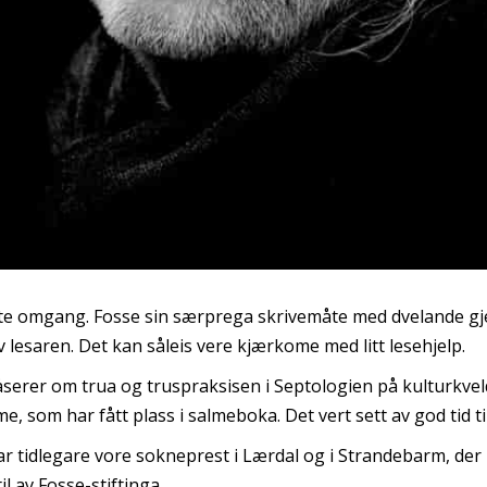
rste omgang. Fosse sin særprega skrivemåte med dvelande gj
v lesaren. Det kan såleis vere kjærkome med litt lesehjelp.
serer om trua og truspraksisen i Septologien på kulturkvelde
e, som har fått plass i salmeboka. Det vert sett av god tid ti
r tidlegare vore sokneprest i Lærdal og i Strandebarm, der 
l av Fosse-stiftinga.