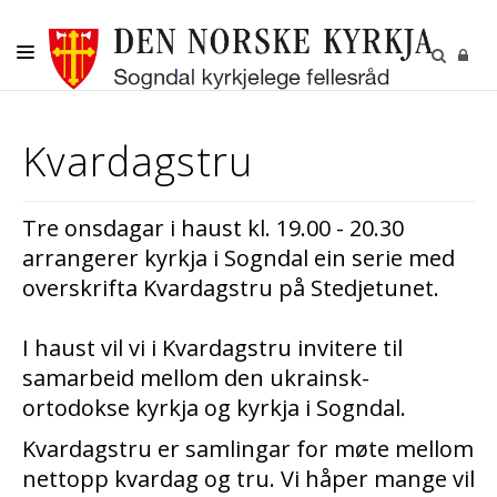
DITT SOKN
Kvardagstru
KYRKJELEGE HANDLINGAR
BORN OG UNGE
Tre onsdagar i haust kl. 19.00 - 20.30
VAKSNE, DIAKONI OG FRIVILLIGE
arrangerer kyrkja i Sogndal ein serie med
overskrifta Kvardagstru på Stedjetunet.
KULTUR
GRAVPLASS
I haust vil vi i Kvardagstru invitere til
samarbeid mellom den ukrainsk-
ortodokse kyrkja og kyrkja i Sogndal.
Kvardagstru er samlingar for møte mellom
nettopp kvardag og tru. Vi håper mange vil